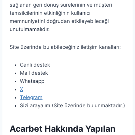
sağlanan geri dönüş sürelerinin ve müşteri
temsilcilerinin etkinliğinin kullanıcı
memnuniyetini doğrudan etkileyebileceği
unutulmamalıdır.
Site üzerinde bulabileceğiniz iletişim kanalları:
Canlı destek
Mail destek
Whatsapp
X
Telegram
Sizi arayalım (Site üzerinde bulunmaktadır.)
Acarbet Hakkında Yapılan