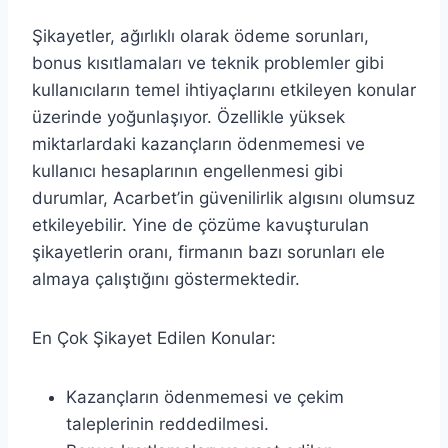
Şikayetler, ağırlıklı olarak ödeme sorunları,
bonus kısıtlamaları ve teknik problemler gibi
kullanıcıların temel ihtiyaçlarını etkileyen konular
üzerinde yoğunlaşıyor. Özellikle yüksek
miktarlardaki kazançların ödenmemesi ve
kullanıcı hesaplarının engellenmesi gibi
durumlar, Acarbet’in güvenilirlik algısını olumsuz
etkileyebilir. Yine de çözüme kavuşturulan
şikayetlerin oranı, firmanın bazı sorunları ele
almaya çalıştığını göstermektedir.
En Çok Şikayet Edilen Konular:
Kazançların ödenmemesi ve çekim
taleplerinin reddedilmesi.