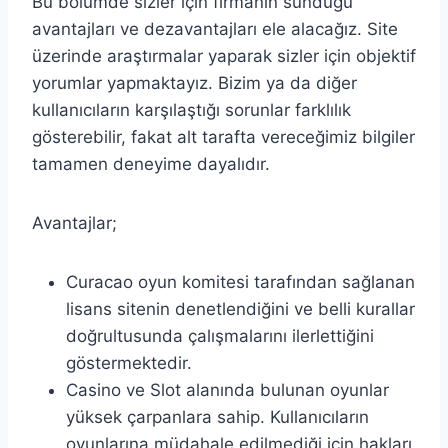
Bu bölümde sizler için firmanın sunduğu
avantajları ve dezavantajları ele alacağız. Site
üzerinde araştırmalar yaparak sizler için objektif
yorumlar yapmaktayız. Bizim ya da diğer
kullanıcıların karşılaştığı sorunlar farklılık
gösterebilir, fakat alt tarafta vereceğimiz bilgiler
tamamen deneyime dayalıdır.
Avantajlar;
Curacao oyun komitesi tarafından sağlanan
lisans sitenin denetlendiğini ve belli kurallar
doğrultusunda çalışmalarını ilerlettiğini
göstermektedir.
Casino ve Slot alanında bulunan oyunlar
yüksek çarpanlara sahip. Kullanıcıların
oyunlarına müdahale edilmediği için hakları