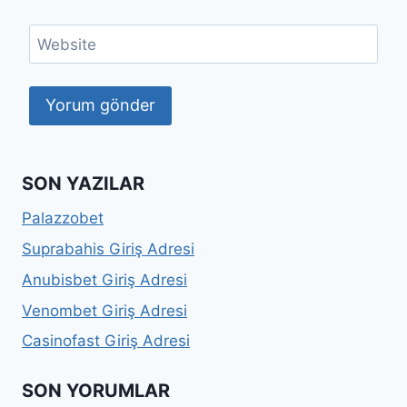
Website
SON YAZILAR
Palazzobet
Suprabahis Giriş Adresi
Anubisbet Giriş Adresi
Venombet Giriş Adresi
Casinofast Giriş Adresi
SON YORUMLAR