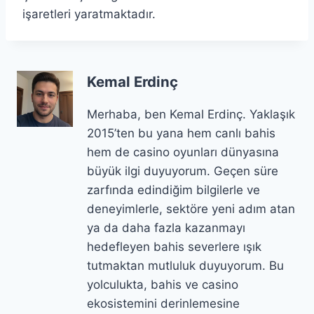
işaretleri yaratmaktadır.
Kemal Erdinç
Merhaba, ben Kemal Erdinç. Yaklaşık
2015’ten bu yana hem canlı bahis
hem de casino oyunları dünyasına
büyük ilgi duyuyorum. Geçen süre
zarfında edindiğim bilgilerle ve
deneyimlerle, sektöre yeni adım atan
ya da daha fazla kazanmayı
hedefleyen bahis severlere ışık
tutmaktan mutluluk duyuyorum. Bu
yolculukta, bahis ve casino
ekosistemini derinlemesine