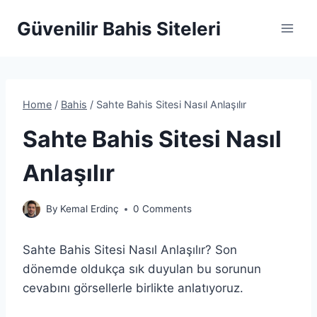
Skip
Güvenilir Bahis Siteleri
to
content
Home
/
Bahis
/
Sahte Bahis Sitesi Nasıl Anlaşılır
Sahte Bahis Sitesi Nasıl
Anlaşılır
By
Kemal Erdinç
0 Comments
Sahte Bahis Sitesi Nasıl Anlaşılır? Son
dönemde oldukça sık duyulan bu sorunun
cevabını görsellerle birlikte anlatıyoruz.