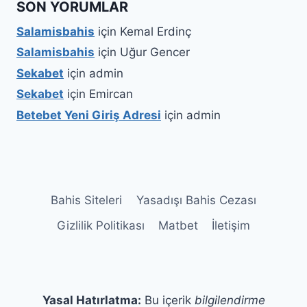
SON YORUMLAR
Salamisbahis
için
Kemal Erdinç
Salamisbahis
için
Uğur Gencer
Sekabet
için
admin
Sekabet
için
Emircan
Betebet Yeni Giriş Adresi
için
admin
Bahis Siteleri
Yasadışı Bahis Cezası
Gizlilik Politikası
Matbet
İletişim
Yasal Hatırlatma:
Bu içerik
bilgilendirme