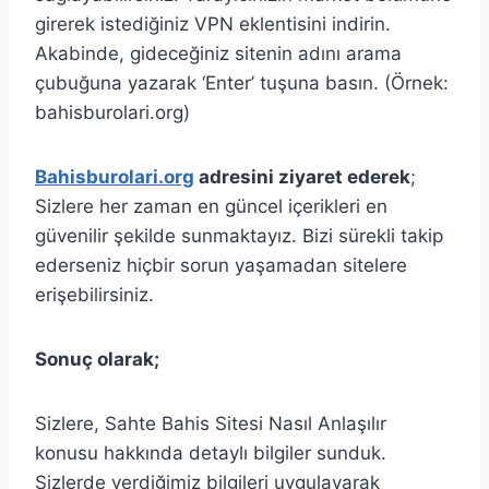
girerek istediğiniz VPN eklentisini indirin.
Akabinde, gideceğiniz sitenin adını arama
çubuğuna yazarak ‘Enter’ tuşuna basın. (Örnek:
bahisburolari.org)
Bahisburolari.org
adresini ziyaret ederek
;
Sizlere her zaman en güncel içerikleri en
güvenilir şekilde sunmaktayız. Bizi sürekli takip
ederseniz hiçbir sorun yaşamadan sitelere
erişebilirsiniz.
Sonuç olarak;
Sizlere, Sahte Bahis Sitesi Nasıl Anlaşılır
konusu hakkında detaylı bilgiler sunduk.
Sizlerde verdiğimiz bilgileri uygulayarak