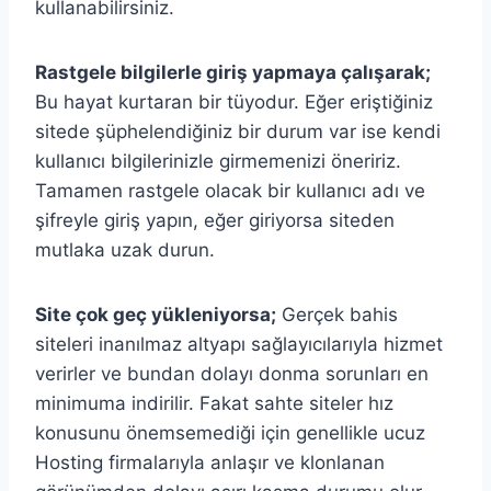
kullanabilirsiniz.
Rastgele bilgilerle giriş yapmaya çalışarak;
Bu hayat kurtaran bir tüyodur. Eğer eriştiğiniz
sitede şüphelendiğiniz bir durum var ise kendi
kullanıcı bilgilerinizle girmemenizi öneririz.
Tamamen rastgele olacak bir kullanıcı adı ve
şifreyle giriş yapın, eğer giriyorsa siteden
mutlaka uzak durun.
Site çok geç yükleniyorsa;
Gerçek bahis
siteleri inanılmaz altyapı sağlayıcılarıyla hizmet
verirler ve bundan dolayı donma sorunları en
minimuma indirilir. Fakat sahte siteler hız
konusunu önemsemediği için genellikle ucuz
Hosting firmalarıyla anlaşır ve klonlanan