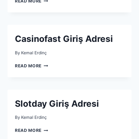
READ MORE
GIRIŞ
ADRESI
Casinofast Giriş Adresi
By
Kemal Erdinç
CASINOFAST
READ MORE
GIRIŞ
ADRESI
Slotday Giriş Adresi
By
Kemal Erdinç
SLOTDAY
READ MORE
GIRIŞ