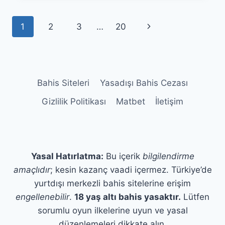
Page
Next
1
2
3
…
20
navigation
Page
Bahis Siteleri
Yasadışı Bahis Cezası
Gizlilik Politikası
Matbet
İletişim
Yasal Hatırlatma:
Bu içerik
bilgilendirme
amaçlıdır
; kesin kazanç vaadi içermez. Türkiye’de
yurtdışı merkezli bahis sitelerine erişim
engellenebilir
.
18 yaş altı bahis yasaktır.
Lütfen
sorumlu oyun ilkelerine uyun ve yasal
düzenlemeleri dikkate alın.