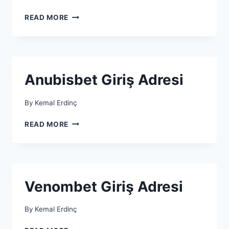
SUPRABAHIS
READ MORE
GIRIŞ
ADRESI
Anubisbet Giriş Adresi
By
Kemal Erdinç
ANUBISBET
READ MORE
GIRIŞ
ADRESI
Venombet Giriş Adresi
By
Kemal Erdinç
VENOMBET