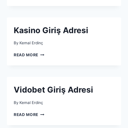
ADRESI
Kasino Giriş Adresi
By
Kemal Erdinç
KASINO
READ MORE
GIRIŞ
ADRESI
Vidobet Giriş Adresi
By
Kemal Erdinç
VIDOBET
READ MORE
GIRIŞ
ADRESI