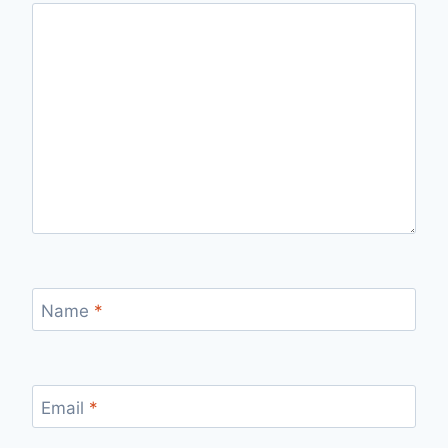
Name
*
Email
*