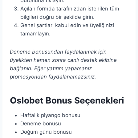
butonuna tıklayın.
Açılan formda tarafınızdan istenilen tüm
bilgileri doğru bir şekilde girin.
Genel şartları kabul edin ve üyeliğinizi
tamamlayın.
Deneme bonusundan faydalanmak için
üyelikten hemen sonra canlı destek ekibine
bağlanın. Eğer yatırım yaparsanız
promosyondan faydalanamazsınız.
Oslobet Bonus Seçenekleri
Haftalık piyango bonusu
Deneme bonusu
Doğum günü bonusu