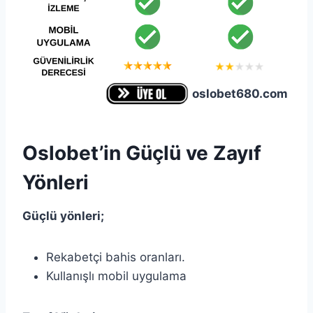
oslobet680.com
Oslobet’in Güçlü ve Zayıf
Yönleri
Güçlü yönleri;
Rekabetçi bahis oranları.
Kullanışlı mobil uygulama