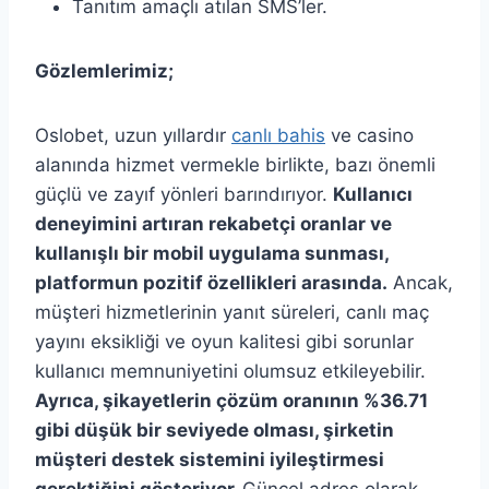
Tanıtım amaçlı atılan SMS’ler.
Gözlemlerimiz;
Oslobet, uzun yıllardır
canlı bahis
ve casino
alanında hizmet vermekle birlikte, bazı önemli
güçlü ve zayıf yönleri barındırıyor.
Kullanıcı
deneyimini artıran rekabetçi oranlar ve
kullanışlı bir mobil uygulama sunması,
platformun pozitif özellikleri arasında.
Ancak,
müşteri hizmetlerinin yanıt süreleri, canlı maç
yayını eksikliği ve oyun kalitesi gibi sorunlar
kullanıcı memnuniyetini olumsuz etkileyebilir.
Ayrıca, şikayetlerin çözüm oranının %36.71
gibi düşük bir seviyede olması, şirketin
müşteri destek sistemini iyileştirmesi