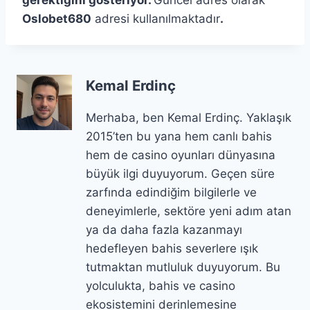
gerektiğini gösteriyor.
Güncel adres olarak
Oslobet680
adresi kullanılmaktadır
.
Kemal Erdinç
Merhaba, ben Kemal Erdinç. Yaklaşık
2015’ten bu yana hem canlı bahis
hem de casino oyunları dünyasına
büyük ilgi duyuyorum. Geçen süre
zarfında edindiğim bilgilerle ve
deneyimlerle, sektöre yeni adım atan
ya da daha fazla kazanmayı
hedefleyen bahis severlere ışık
tutmaktan mutluluk duyuyorum. Bu
yolculukta, bahis ve casino
ekosistemini derinlemesine