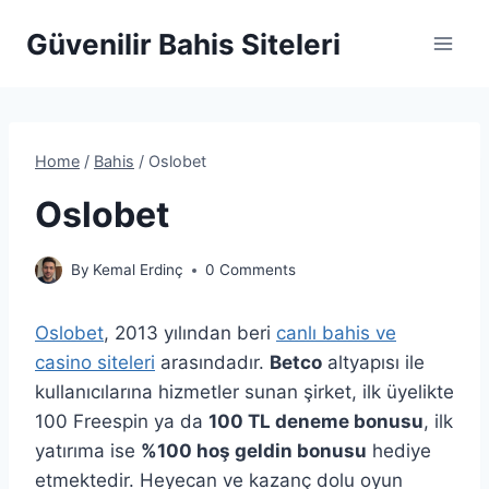
Skip
Güvenilir Bahis Siteleri
to
content
Home
/
Bahis
/
Oslobet
Oslobet
By
Kemal Erdinç
0 Comments
Oslobet
, 2013 yılından beri
canlı bahis ve
casino siteleri
arasındadır.
Betco
altyapısı ile
kullanıcılarına hizmetler sunan şirket, ilk üyelikte
100 Freespin ya da
100 TL deneme bonusu
, ilk
yatırıma ise
%100 hoş geldin bonusu
hediye
etmektedir. Heyecan ve kazanç dolu oyun