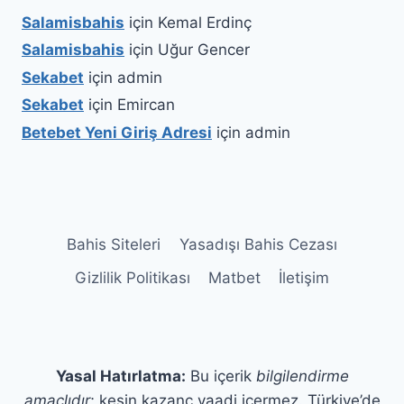
Salamisbahis
için
Kemal Erdinç
Salamisbahis
için
Uğur Gencer
Sekabet
için
admin
Sekabet
için
Emircan
Betebet Yeni Giriş Adresi
için
admin
Bahis Siteleri
Yasadışı Bahis Cezası
Gizlilik Politikası
Matbet
İletişim
Yasal Hatırlatma:
Bu içerik
bilgilendirme
amaçlıdır
; kesin kazanç vaadi içermez. Türkiye’de