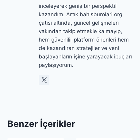
inceleyerek geniş bir perspektif
kazandım. Artık bahisburolari.org
çatısı altında, güncel gelişmeleri
yakından takip etmekle kalmayıp,
hem güvenilir platform önerileri hem
de kazandıran stratejiler ve yeni
başlayanların işine yarayacak ipuçları
paylaşıyorum.
Benzer İçerikler