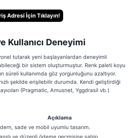
ş Adresi İçin Tıklayın!
e Kullanıcı Deneyimi
onel tutarak yeni başlayanlardan deneyimli
bileceği bir sistem oluşturmuştur. Renk paleti koyu
un süreli kullanımda göz yorgunluğunu azaltıyor.
zlı şekilde erişilebilir durumda. Kendi geliştirdiği
layıcıları (Pragmatic, Amusnet, Yggdrasil vb.)
Açıklama
dern, sade ve mobil uyumlu tasarım.
anslı ve düzenli ödeme geçmişine sahip.