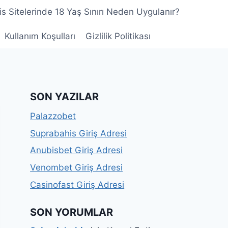
is Sitelerinde 18 Yaş Sınırı Neden Uygulanır?
Kullanım Koşulları
Gizlilik Politikası
SON YAZILAR
Palazzobet
Suprabahis Giriş Adresi
Anubisbet Giriş Adresi
Venombet Giriş Adresi
Casinofast Giriş Adresi
SON YORUMLAR