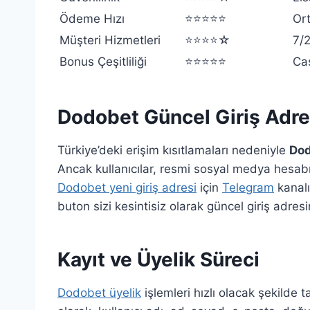
Ödeme Hızı
⭐⭐⭐⭐⭐
Or
Müşteri Hizmetleri
⭐⭐⭐⭐☆
7/2
Bonus Çeşitliliği
⭐⭐⭐⭐⭐
Cas
Dodobet Güncel Giriş Adre
Türkiye’deki erişim kısıtlamaları nedeniyle
Dod
Ancak kullanıcılar, resmi sosyal medya hesab
Dodobet yeni giriş adresi
için
Telegram
kanalı
buton sizi kesintisiz olarak güncel giriş adres
Kayıt ve Üyelik Süreci
Dodobet üyelik
işlemleri hızlı olacak şekilde t