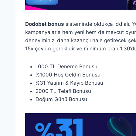
Dodobet bonus
sisteminde oldukça iddialı. Y
kampanyalarla hem yeni hem de mevcut oyuncu
deneyiminizi daha kazançlı hale getirecek şe
15x çevrim gereklidir ve minimum oran 1.30’du
1000 TL Deneme Bonusu
%1000 Hoş Geldin Bonusu
%31 Yatırım & Kayıp Bonusu
2000 TL Telafi Bonusu
Doğum Günü Bonusu