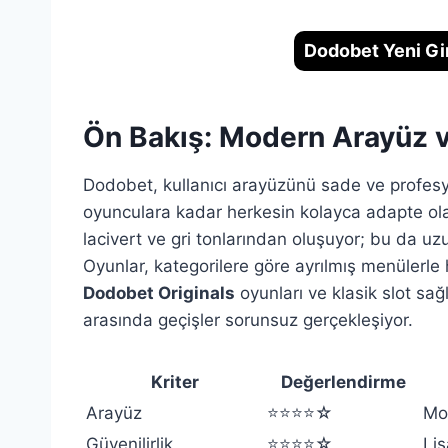
Dodobet Yeni Giri
Ön Bakış: Modern Arayüz v
Dodobet, kullanıcı arayüzünü sade ve profesy
oyunculara kadar herkesin kolayca adapte ola
lacivert ve gri tonlarından oluşuyor; bu da uz
Oyunlar, kategorilere göre ayrılmış menülerle hı
Dodobet Originals
oyunları ve klasik slot sağ
arasında geçişler sorunsuz gerçekleşiyor.
Kriter
Değerlendirme
Arayüz
⭐⭐⭐⭐☆
Mo
Güvenilirlik
⭐⭐⭐⭐☆
Lis