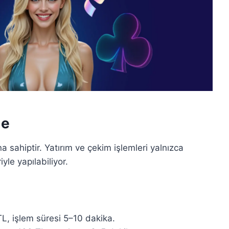
me
 sahiptir. Yatırım ve çekim işlemleri yalnızca
le yapılabiliyor.
, işlem süresi 5–10 dakika.