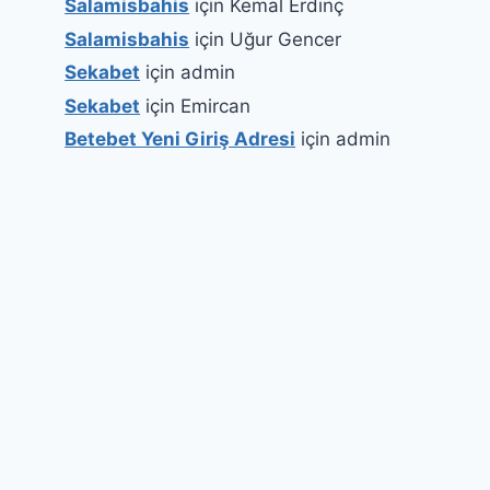
Salamisbahis
için
Kemal Erdinç
Salamisbahis
için
Uğur Gencer
Sekabet
için
admin
Sekabet
için
Emircan
Betebet Yeni Giriş Adresi
için
admin