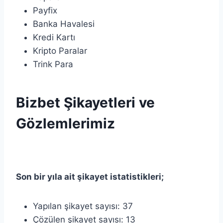
Payfix
Banka Havalesi
Kredi Kartı
Kripto Paralar
Trink Para
Bizbet Şikayetleri ve
Gözlemlerimiz
Son bir yıla ait şikayet istatistikleri;
Yapılan şikayet sayısı: 37
Çözülen şikayet sayısı: 13