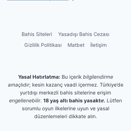
Bahis Siteleri
Yasadışı Bahis Cezası
Gizlilik Politikası
Matbet
İletişim
Yasal Hatırlatma:
Bu içerik
bilgilendirme
amaçlıdır
; kesin kazanç vaadi içermez. Türkiye’de
yurtdışı merkezli bahis sitelerine erişim
engellenebilir
.
18 yaş altı bahis yasaktır.
Lütfen
sorumlu oyun ilkelerine uyun ve yasal
düzenlemeleri dikkate alın.