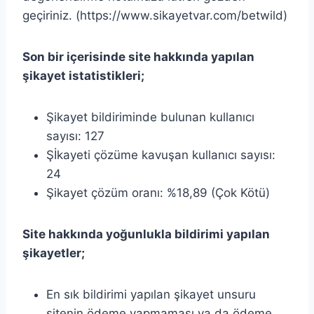
geçiriniz. (https://www.sikayetvar.com/betwild)
Son bir içerisinde site hakkında yapılan
şikayet istatistikleri;
Şikayet bildiriminde bulunan kullanıcı
sayısı: 127
Şİkayeti çözüme kavuşan kullanıcı sayısı:
24
Şikayet çözüm oranı: %18,89 (Çok Kötü)
Site hakkında yoğunlukla bildirimi yapılan
şikayetler;
En sık bildirimi yapılan şikayet unsuru
sitenin ödeme yapmaması ya da ödeme