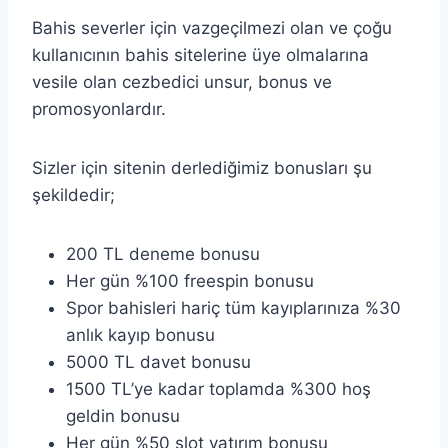
Bahis severler için vazgeçilmezi olan ve çoğu
kullanıcının bahis sitelerine üye olmalarına
vesile olan cezbedici unsur, bonus ve
promosyonlardır.
Sizler için sitenin derlediğimiz bonusları şu
şekildedir;
200 TL deneme bonusu
Her gün %100 freespin bonusu
Spor bahisleri hariç tüm kayıplarınıza %30
anlık kayıp bonusu
5000 TL davet bonusu
1500 TL’ye kadar toplamda %300 hoş
geldin bonusu
Her gün %50 slot yatırım bonusu