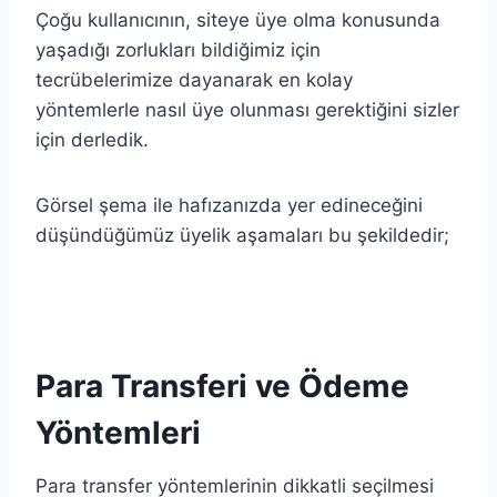
Çoğu kullanıcının, siteye üye olma konusunda
yaşadığı zorlukları bildiğimiz için
tecrübelerimize dayanarak en kolay
yöntemlerle nasıl üye olunması gerektiğini sizler
için derledik.
Görsel şema ile hafızanızda yer edineceğini
düşündüğümüz üyelik aşamaları bu şekildedir;
Para Transferi ve Ödeme
Yöntemleri
Para transfer yöntemlerinin dikkatli seçilmesi