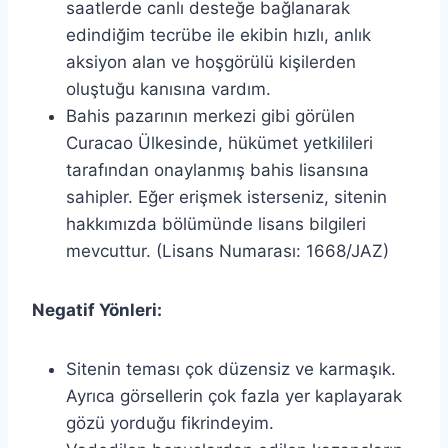
saatlerde canlı desteğe bağlanarak
edindiğim tecrübe ile ekibin hızlı, anlık
aksiyon alan ve hoşgörülü kişilerden
oluştuğu kanısına vardım.
Bahis pazarının merkezi gibi görülen
Curacao Ülkesinde, hükümet yetkilileri
tarafından onaylanmış bahis lisansına
sahipler. Eğer erişmek isterseniz, sitenin
hakkımızda bölümünde lisans bilgileri
mevcuttur. (Lisans Numarası: 1668/JAZ)
Negatif Yönleri:
Sitenin teması çok düzensiz ve karmaşık.
Ayrıca görsellerin çok fazla yer kaplayarak
gözü yorduğu fikrindeyim.