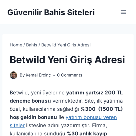
Skip
Güvenilir Bahis Siteleri
to
content
Home
/
Bahis
/
Betwild Yeni Giriş Adresi
Betwild Yeni Giriş Adresi
By
Kemal Erdinç
0 Comments
Betwild, yeni üyelerine
yatırım şartsız 200 TL
deneme bonusu
vermektedir. Site, ilk yatırıma
özel, kullanıcılarına sağladığı
%300 (1500 TL)
hoş geldin bonusu
ile
yatırım bonusu veren
siteler
listesine adını yazdırmıştır. Firma,
kullanıcılarına sunduğu
%30 anlık kayıp