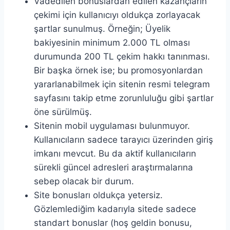
Vadedilen bonuslardan edilen kazançların
çekimi için kullanıcıyı oldukça zorlayacak
şartlar sunulmuş. Örneğin; Üyelik
bakiyesinin minimum 2.000 TL olması
durumunda 200 TL çekim hakkı tanınması.
Bir başka örnek ise; bu promosyonlardan
yararlanabilmek için sitenin resmi telegram
sayfasını takip etme zorunluluğu gibi şartlar
öne sürülmüş.
Sitenin mobil uygulaması bulunmuyor.
Kullanıcıların sadece tarayıcı üzerinden giriş
imkanı mevcut. Bu da aktif kullanıcıların
sürekli güncel adresleri araştırmalarına
sebep olacak bir durum.
Site bonusları oldukça yetersiz.
Gözlemlediğim kadarıyla sitede sadece
standart bonuslar (hoş geldin bonusu,