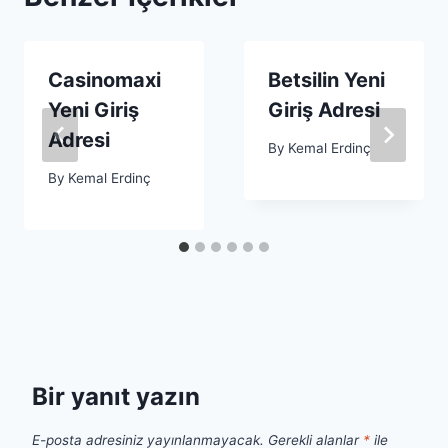
Casinomaxi
Betsilin Yeni
Yeni Giriş
Giriş Adresi
Adresi
By
Kemal Erdinç
By
Kemal Erdinç
Bir yanıt yazın
E-posta adresiniz yayınlanmayacak.
Gerekli alanlar
*
ile