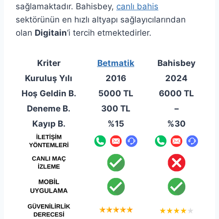
sağlamaktadır. Bahisbey,
canlı bahis
sektörünün en hızlı altyapı sağlayıcılarından
olan
Digitain
‘i
tercih etmektedirler
.
Kriter
Betmatik
Bahisbey
Kuruluş Yılı
2016
2024
Hoş Geldin B.
5000 TL
6000 TL
Deneme B.
300 TL
–
Kayıp B.
%15
%30