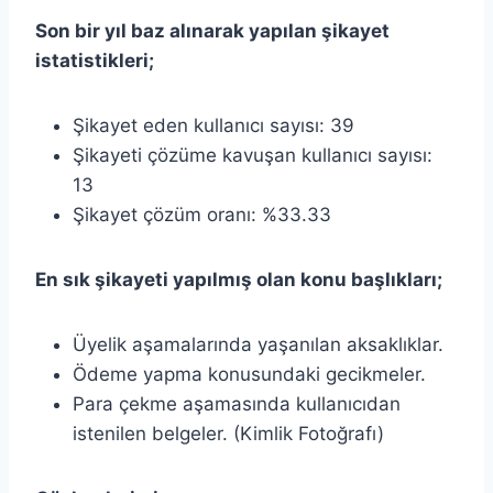
Son bir yıl baz alınarak yapılan şikayet
istatistikleri;
Şikayet eden kullanıcı sayısı: 39
Şikayeti çözüme kavuşan kullanıcı sayısı:
13
Şikayet çözüm oranı: %33.33
En sık şikayeti yapılmış olan konu başlıkları;
Üyelik aşamalarında yaşanılan aksaklıklar.
Ödeme yapma konusundaki gecikmeler.
Para çekme aşamasında kullanıcıdan
istenilen belgeler. (Kimlik Fotoğrafı)