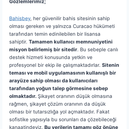
Gözlemlerimiz;
Bahisbey
, her güvenilir bahis sitesinin sahip
olması gereken ve yalnızca Curacao hükümeti
tarafından temin edinilebilen bir lisansa
sahiptir.
Tamamen kullanıcı memnuniyetini
misyon belirlemiş bir sitedir
. Bu sebeple canlı
destek hizmeti konusunda yetkin ve
profesyonel bir ekip ile çalışmaktadırlar.
Sitenin
teması ve mobil uygulamasının kullanışlı bir
arayüze sahip olması da kullanıcıları
tarafından yoğun talep görmesine sebep
olmaktadır.
Şikayet oranının düşük olmasına
rağmen, şikayet çözüm oranının da düşük
olması bir tutarsızlığa yol açmaktadır. Fakat
sofistike yapısıyla bu sorunları da çözebileceği
kanaatindeyiz.
Bu verilerin tamamı göz önüne