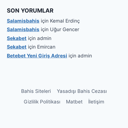
SON YORUMLAR
Salamisbahis
için
Kemal Erdinç
Salamisbahis
için
Uğur Gencer
Sekabet
için
admin
Sekabet
için
Emircan
Betebet Yeni Giriş Adresi
için
admin
Bahis Siteleri
Yasadışı Bahis Cezası
Gizlilik Politikası
Matbet
İletişim