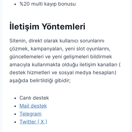
%20 multi kayıp bonusu
İletişim Yöntemleri
Sitenin, direkt olarak kullanıcı sorunlarını
çözmek, kampanyaları, yeni slot oyunlarını,
güncellemeleri ve yeni gelişmeleri bildirmek
amacıyla kullanmakta olduğu iletişim kanalları (
destek hizmetleri ve sosyal medya hesapları)
aşağıda belirtildiği gibidir;
Canlı destek
Mail destek
Telegram
Twitter ( X )