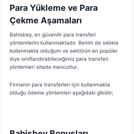
Para Yükleme ve Para
Çekme Aşamaları
Bahisbey, en güvenilir para transferi
yöntemlerini kullanmaktadır. Benim de sıklıkla
kullanmakta olduğum ve sektörün en popüler
diye sınıflandırabileceğimiz para transferi
yöntemleri sitede mevcuttur.
Firmanın para transferleri için kullanmakta
olduğu ödeme yöntemleri aşağıdaki gibidir;
Bahisbey Bonusları