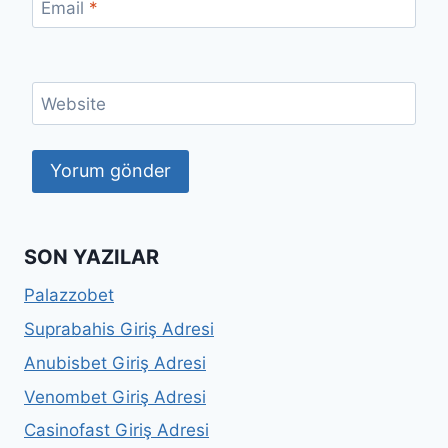
Email
*
Website
SON YAZILAR
Palazzobet
Suprabahis Giriş Adresi
Anubisbet Giriş Adresi
Venombet Giriş Adresi
Casinofast Giriş Adresi