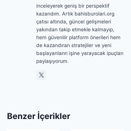
inceleyerek geniş bir perspektif
kazandım. Artık bahisburolari.org
çatısı altında, güncel gelişmeleri
yakından takip etmekle kalmayıp,
hem güvenilir platform önerileri hem
de kazandıran stratejiler ve yeni
başlayanların işine yarayacak ipuçları
paylaşıyorum.
Benzer İçerikler