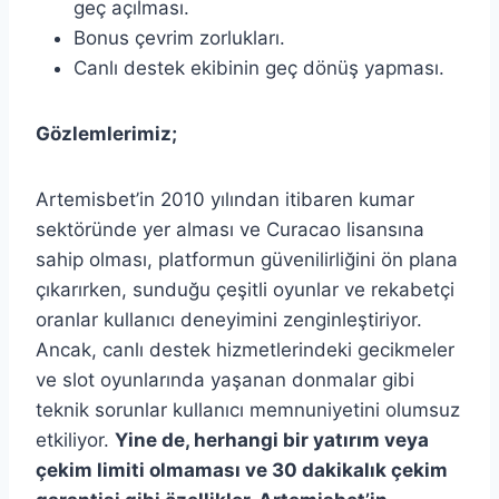
geç açılması.
Bonus çevrim zorlukları.
Canlı destek ekibinin geç dönüş yapması.
Gözlemlerimiz;
Artemisbet’in 2010 yılından itibaren kumar
sektöründe yer alması ve Curacao lisansına
sahip olması, platformun güvenilirliğini ön plana
çıkarırken, sunduğu çeşitli oyunlar ve rekabetçi
oranlar kullanıcı deneyimini zenginleştiriyor.
Ancak, canlı destek hizmetlerindeki gecikmeler
ve slot oyunlarında yaşanan donmalar gibi
teknik sorunlar kullanıcı memnuniyetini olumsuz
etkiliyor.
Yine de, herhangi bir yatırım veya
çekim limiti olmaması ve 30 dakikalık çekim