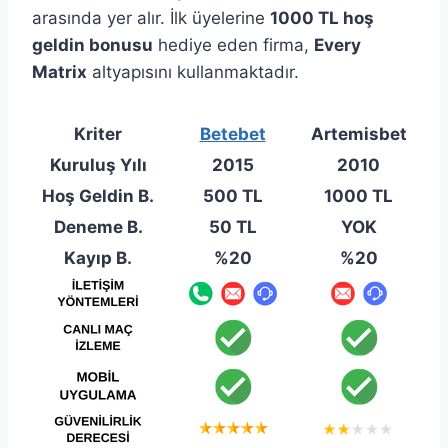
arasında yer alır. İlk üyelerine
1000 TL hoş
geldin bonusu
hediye eden firma,
Every
Matrix
altyapısını kullanmaktadır.
Kriter
Betebet
Artemisbet
Kuruluş Yılı
2015
2010
Hoş Geldin B.
500 TL
1000 TL
Deneme B.
50 TL
YOK
Kayıp B.
%20
%20