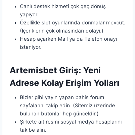
Canlı destek hizmeti çok geç dönüş
yapıyor.
Özellikle slot oyunlarında donmalar mevcut.
(İçeriklerin çok olmasından dolayı.)
Hesap açarken Mail ya da Telefon onayı
isteniyor.
Artemisbet Giriş: Yeni
Adrese Kolay Erişim Yolları
Bizler gibi yayın yapan bahis forum
sayfalarını takip edin. (Sitemiz üzerinde
bulunan butonlar hep günceldir.)
Şirkete ait resmi sosyal medya hesaplarını
takibe alın.