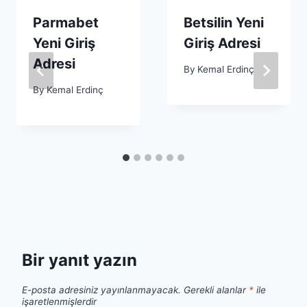
Parmabet
Betsilin Yeni
Yeni Giriş
Giriş Adresi
Adresi
By
Kemal Erdinç
By
Kemal Erdinç
Bir yanıt yazın
E-posta adresiniz yayınlanmayacak.
Gerekli alanlar
*
ile
işaretlenmişlerdir