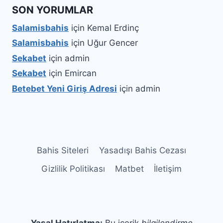
SON YORUMLAR
Salamisbahis
için
Kemal Erdinç
Salamisbahis
için
Uğur Gencer
Sekabet
için
admin
Sekabet
için
Emircan
Betebet Yeni Giriş Adresi
için
admin
Bahis Siteleri
Yasadışı Bahis Cezası
Gizlilik Politikası
Matbet
İletişim